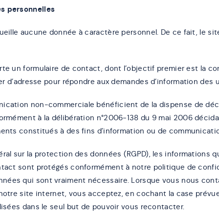
s personnelles
ueille aucune donnée à caractère personnel. De ce fait, le site
te un formulaire de contact, dont l’objectif premier est la co
chier d’adresse pour répondre aux demandes d’information des 
ication non-commerciale bénéficient de la dispense de décl
formément à la délibération n°2006-138 du 9 mai 2006 décida
ments constitués à des fins d’information ou de communicati
éral sur la protection des données (RGPD), les informations 
ntact sont protégés conformément à notre politique de confid
ées qui sont vraiment nécessaire. Lorsque vous nous contac
notre site internet, vous acceptez, en cochant la case prévue
lisées dans le seul but de pouvoir vous recontacter.