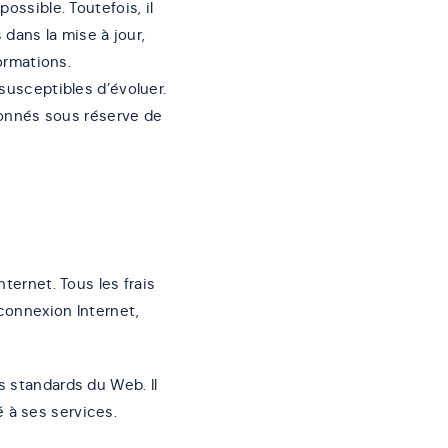
ossible. Toutefois, il
dans la mise à jour,
formations.
 susceptibles d’évoluer.
 donnés sous réserve de
ternet. Tous les frais
 connexion Internet,
s standards du Web. Il
 à ses services.