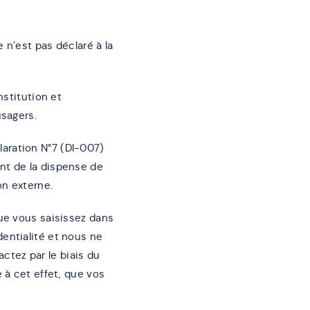
 n’est pas déclaré à la
nstitution et
usagers.
aration N°7 (DI-007)
nt de la dispense de
on externe.
que vous saisissez dans
entialité et nous ne
tez par le biais du
 à cet effet, que vos