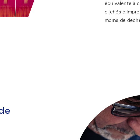
équivalente à ce
clichés d’impr
moins de déche
 de