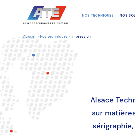
NOS TECHNIQUES
NOS SO
Accueil
»
Nos techniques
»
Impression
Alsace Techn
sur matière
sérigraphie