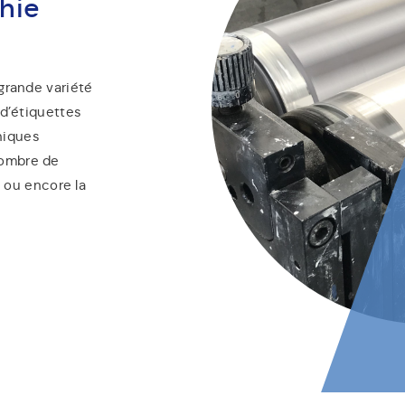
phie
 grande variété
 d’étiquettes
niques
nombre de
é ou encore la