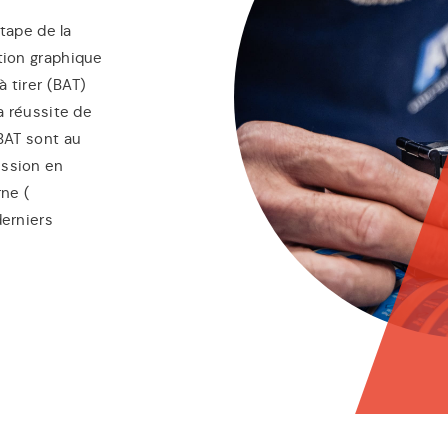
tape de la
ation graphique
à tirer (BAT)
la réussite de
 BAT sont au
ession en
rne (
derniers