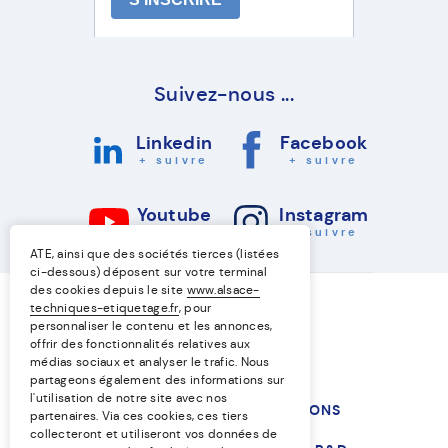
Suivez-nous ...
Linkedin
Facebook
+ suivre
+ suivre
Youtube
Instagram
+ suivre
+ suivre
ATE, ainsi que des sociétés tierces (listées
ci-dessous) déposent sur votre terminal
des cookies depuis le site
www.alsace-
techniques-etiquetage.fr
, pour
personnaliser le contenu et les annonces,
offrir des fonctionnalités relatives aux
médias sociaux et analyser le trafic. Nous
partageons également des informations sur
l'utilisation de notre site avec nos
NOS TECHNIQUES
NOS SOLUTIONS
partenaires. Via ces cookies, ces tiers
collecteront et utiliseront vos données de