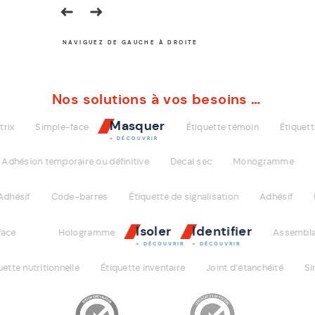
NAVIGUEZ DE GAUCHE À DROITE
Nos solutions à vos besoins …
Masquer
Simple-face
Étiquette témoin
Étiquette an
+ DÉCOUVRIR
sion temporaire ou définitive
Decal sec
Monogramme
Étiqu
if
Code-barres
Étiquette de signalisation
Adhésif
Étiq
Isoler
Identifier
Hologramme
Assemblage te
+ DÉCOUVRIR
+ DÉCOUVRIR
 nutritionnelle
Étiquette inventaire
Joint d’étanchéité
Simple