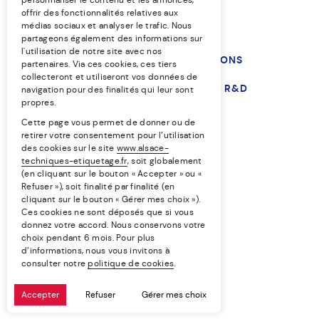
offrir des fonctionnalités relatives aux
médias sociaux et analyser le trafic. Nous
partageons également des informations sur
l'utilisation de notre site avec nos
NOS TECHNIQUES
NOS SOLUTIONS
partenaires. Via ces cookies, ces tiers
collecteront et utiliseront vos données de
NOS MARCHÉS
L’ENTREPRISE
R&D
navigation pour des finalités qui leur sont
propres.
RESSOURCES
Cette page vous permet de donner ou de
retirer votre consentement pour l’utilisation
des cookies sur le site
www.alsace-
EN
FR
techniques-etiquetage.fr
, soit globalement
(en cliquant sur le bouton « Accepter » ou «
Refuser »), soit finalité par finalité (en
Égalité professionnelle
cliquant sur le bouton « Gérer mes choix »).
Ces cookies ne sont déposés que si vous
Politique de confidentialité
donnez votre accord. Nous conservons votre
choix pendant 6 mois. Pour plus
Politique des cookies
d’informations, nous vous invitons à
consulter notre
politique de cookies
.
Mentions légales
Accepter
Refuser
Gérer mes choix
Site by LUCYAN.FR