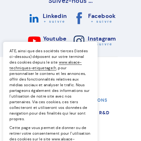
Suivez-nous ...
Linkedin
Facebook
+ suivre
+ suivre
Youtube
Instagram
+ suivre
+ suivre
ATE, ainsi que des sociétés tierces (listées
ci-dessous) déposent sur votre terminal
des cookies depuis le site
www.alsace-
techniques-etiquetage.fr
, pour
personnaliser le contenu et les annonces,
offrir des fonctionnalités relatives aux
médias sociaux et analyser le trafic. Nous
partageons également des informations sur
l'utilisation de notre site avec nos
NOS TECHNIQUES
NOS SOLUTIONS
partenaires. Via ces cookies, ces tiers
collecteront et utiliseront vos données de
NOS MARCHÉS
L’ENTREPRISE
R&D
navigation pour des finalités qui leur sont
propres.
RESSOURCES
Cette page vous permet de donner ou de
retirer votre consentement pour l’utilisation
des cookies sur le site
www.alsace-
EN
FR