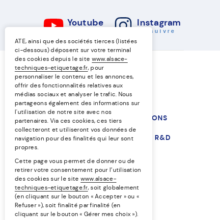
Youtube
Instagram
+ suivre
+ suivre
ATE, ainsi que des sociétés tierces (listées
ci-dessous) déposent sur votre terminal
des cookies depuis le site
www.alsace-
techniques-etiquetage.fr
, pour
personnaliser le contenu et les annonces,
offrir des fonctionnalités relatives aux
médias sociaux et analyser le trafic. Nous
partageons également des informations sur
l'utilisation de notre site avec nos
NOS TECHNIQUES
NOS SOLUTIONS
partenaires. Via ces cookies, ces tiers
collecteront et utiliseront vos données de
NOS MARCHÉS
L’ENTREPRISE
R&D
navigation pour des finalités qui leur sont
propres.
RESSOURCES
Cette page vous permet de donner ou de
retirer votre consentement pour l’utilisation
des cookies sur le site
www.alsace-
EN
FR
techniques-etiquetage.fr
, soit globalement
(en cliquant sur le bouton « Accepter » ou «
Refuser »), soit finalité par finalité (en
Égalité professionnelle
cliquant sur le bouton « Gérer mes choix »).