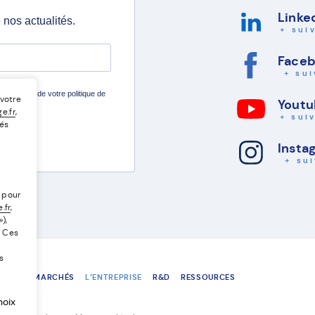
Linke
+ sui
Face
+ sui
 votre
Yout
e.fr
,
+ sui
és
Insta
+ su
 pour
.fr
,
),
. Ces
s
S
NOS MARCHÉS
L’ENTREPRISE
R&D
RESSOURCES
hoix