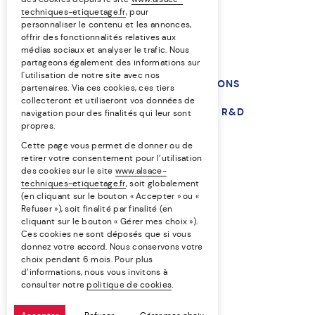
techniques-etiquetage.fr
, pour
personnaliser le contenu et les annonces,
offrir des fonctionnalités relatives aux
médias sociaux et analyser le trafic. Nous
partageons également des informations sur
l'utilisation de notre site avec nos
NOS TECHNIQUES
NOS SOLUTIONS
partenaires. Via ces cookies, ces tiers
collecteront et utiliseront vos données de
NOS MARCHÉS
L’ENTREPRISE
R&D
navigation pour des finalités qui leur sont
propres.
RESSOURCES
Cette page vous permet de donner ou de
retirer votre consentement pour l’utilisation
des cookies sur le site
www.alsace-
EN
FR
techniques-etiquetage.fr
, soit globalement
(en cliquant sur le bouton « Accepter » ou «
Refuser »), soit finalité par finalité (en
Égalité professionnelle
cliquant sur le bouton « Gérer mes choix »).
Ces cookies ne sont déposés que si vous
Politique de confidentialité
donnez votre accord. Nous conservons votre
choix pendant 6 mois. Pour plus
Politique des cookies
d’informations, nous vous invitons à
consulter notre
politique de cookies
.
Mentions légales