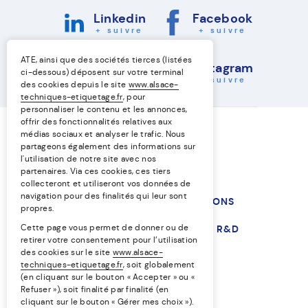
Linkedin
Facebook
+ suivre
+ suivre
ATE, ainsi que des sociétés tierces (listées
Youtube
Instagram
ci-dessous) déposent sur votre terminal
+ suivre
+ suivre
des cookies depuis le site
www.alsace-
techniques-etiquetage.fr
, pour
personnaliser le contenu et les annonces,
offrir des fonctionnalités relatives aux
médias sociaux et analyser le trafic. Nous
partageons également des informations sur
l'utilisation de notre site avec nos
partenaires. Via ces cookies, ces tiers
collecteront et utiliseront vos données de
navigation pour des finalités qui leur sont
NOS TECHNIQUES
NOS SOLUTIONS
propres.
Cette page vous permet de donner ou de
NOS MARCHÉS
L’ENTREPRISE
R&D
retirer votre consentement pour l’utilisation
des cookies sur le site
www.alsace-
RESSOURCES
techniques-etiquetage.fr
, soit globalement
(en cliquant sur le bouton « Accepter » ou «
Refuser »), soit finalité par finalité (en
Égalité professionnelle
cliquant sur le bouton « Gérer mes choix »).