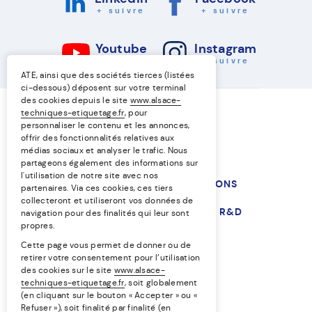
+ suivre
+ suivre
Youtube
Instagram
+ suivre
+ suivre
ATE, ainsi que des sociétés tierces (listées
ci-dessous) déposent sur votre terminal
des cookies depuis le site
www.alsace-
techniques-etiquetage.fr
, pour
personnaliser le contenu et les annonces,
offrir des fonctionnalités relatives aux
médias sociaux et analyser le trafic. Nous
partageons également des informations sur
l'utilisation de notre site avec nos
NOS TECHNIQUES
NOS SOLUTIONS
partenaires. Via ces cookies, ces tiers
collecteront et utiliseront vos données de
NOS MARCHÉS
L’ENTREPRISE
R&D
navigation pour des finalités qui leur sont
propres.
RESSOURCES
Cette page vous permet de donner ou de
retirer votre consentement pour l’utilisation
des cookies sur le site
www.alsace-
EN
FR
techniques-etiquetage.fr
, soit globalement
(en cliquant sur le bouton « Accepter » ou «
Refuser »), soit finalité par finalité (en
Égalité professionnelle